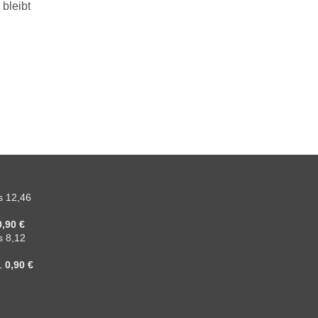
 bleibt
s 12,46
0,90 €
s 8,12
11
0,90 €