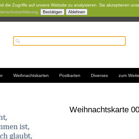
d die Zugriffe auf unsere Website zu analysieren. Sie akzeptieren uns
tenschutzerklärung
.
Bestätigen
Ablehnen
er
Weihnachtskarten
Postkarten
Diverses
zum Weite
Weihnachtskarte 00