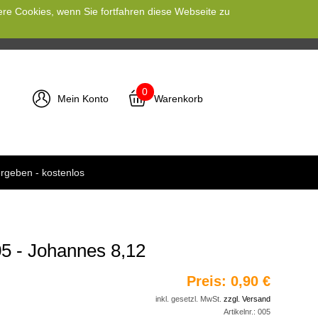
ere Cookies, wenn Sie fortfahren diese Webseite zu
0
Mein Konto
Warenkorb
rgeben - kostenlos
5 - Johannes 8,12
Preis:
0,90 €
inkl. gesetzl. MwSt.
zzgl. Versand
Artikelnr.:
005