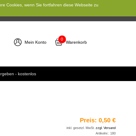
ere Cookies, wenn Sie fortfahren diese Webseite zu
0
Mein Konto
Warenkorb
rgeben - kostenlos
Preis:
0,50 €
inkl. gesetzl. MwSt.
zzgl. Versand
Artikelnr.:
180