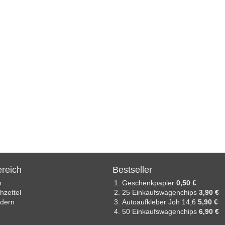
reich
Bestseller
n
Geschenkpapier
0,50 €
zettel
25 Einkaufswagenchips
3,90 €
ndern
Autoaufkleber Joh 14,6
5,90 €
50 Einkaufswagenchips
6,90 €