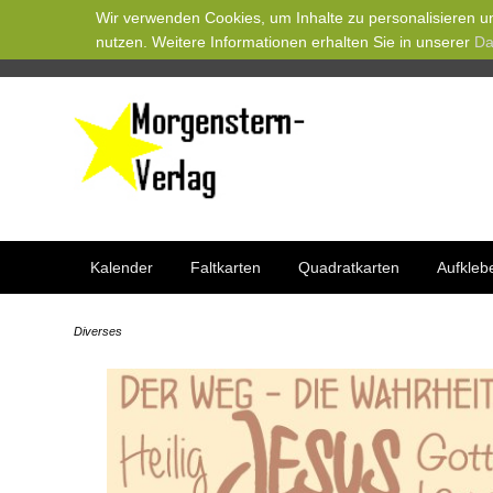
Wir verwenden Cookies, um Inhalte zu personalisieren un
nutzen. Weitere Informationen erhalten Sie in unserer
Da
Kalender
Faltkarten
Quadratkarten
Aufkleb
Diverses